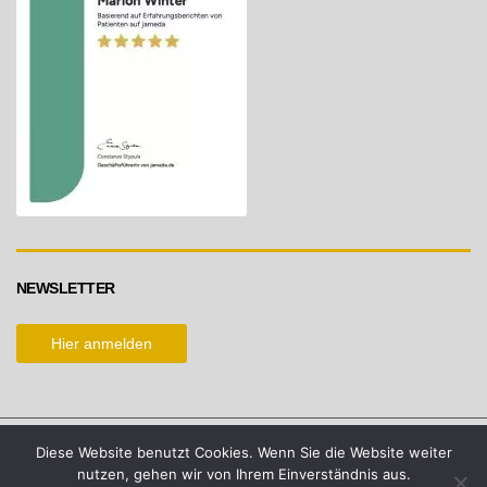
NEWSLETTER
Hier anmelden
Diese Website benutzt Cookies. Wenn Sie die Website weiter
Copyright by Ästhetik-Konzepte Marion Winter © 2026. All
nutzen, gehen wir von Ihrem Einverständnis aus.
Rights Reserved.