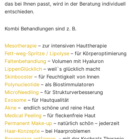
das bei Ihnen passt, wird in der Beratung individuell
entschieden.
Kombi Behandlungen sind z. B.
Mesotherapie
– zur intensiven Hauttherapie
Fett-weg-Spritze / Lipolyse
– für Körperoptimierung
Faltenbehandlung
– Volumen mit Hyaluron
LippenGlücklich
– weil`s glücklich macht
Skinbooster
– für Feuchtigkeit von Innen
Polynucleotide
– als Biostimmulatoren
MicroNeedling
– für Strukturverbesserung
Exosome
– für Hautqualität
Akne
– endlich schöne und reine Haut
Medical Peeling
– für fleckenfreie Haut
Permanent Make-up
– natürlich schön – jederzeit
Haar-Konzepte
– bei Haarproblemen
Besenreiser entfernen
– mit der Kochsalz Therapie