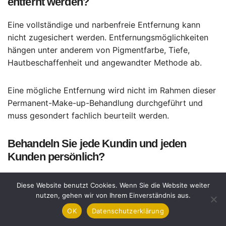
entfernt werden?
Eine vollständige und narbenfreie Entfernung kann
nicht zugesichert werden. Entfernungsmöglichkeiten
hängen unter anderem von Pigmentfarbe, Tiefe,
Hautbeschaffenheit und angewandter Methode ab.
Eine mögliche Entfernung wird nicht im Rahmen dieser
Permanent-Make-up-Behandlung durchgeführt und
muss gesondert fachlich beurteilt werden.
Behandeln Sie jede Kundin und jeden
Kunden persönlich?
Ja. Da ich alleine arbeite, werden Beratung,
Diese Website benutzt Cookies. Wenn Sie die Website weiter
Vorzeichnung, Pigmentierung und Nachkontrolle
nutzen, gehen wir von Ihrem Einverständnis aus.
persönlich von mir durchgeführt. Sie haben während
OK
Datenschutzerklärung
des gesamten Behandlungsverlaufs eine feste