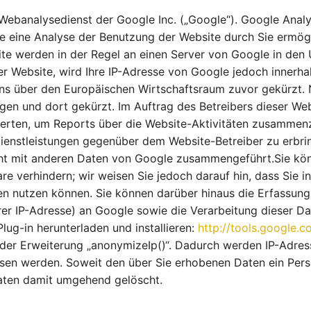
Webanalysedienst der Google Inc. („Google“). Google Analyt
e eine Analyse der Benutzung der Website durch Sie ermög
te werden in der Regel an einen Server von Google in den 
er Website, wird Ihre IP-Adresse von Google jedoch innerh
 über den Europäischen Wirtschaftsraum zuvor gekürzt. Nu
gen und dort gekürzt. Im Auftrag des Betreibers dieser We
erten, um Reports über die Website-Aktivitäten zusammenz
ienstleistungen gegenüber dem Website-Betreiber zu erbri
cht mit anderen Daten von Google zusammengeführt.Sie kö
e verhindern; wir weisen Sie jedoch darauf hin, dass Sie i
en nutzen können. Sie können darüber hinaus die Erfassung
rer IP-Adresse) an Google sowie die Verarbeitung dieser D
ug-in herunterladen und installieren:
http://tools.google.
der Erweiterung „anonymizeIp()“. Dadurch werden IP-Adress
sen werden. Soweit den über Sie erhobenen Daten ein Per
aten damit umgehend gelöscht.