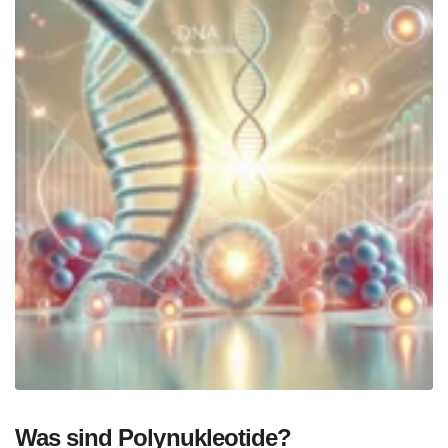
Was sind Polynukleotide
?