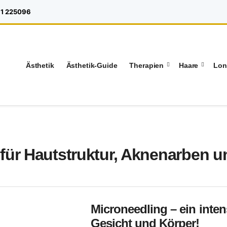
1 225096
Ästhetik
Ästhetik-Guide
Therapien
Haare
Lon
für Hautstruktur, Aknenarben u
Microneedling – ein intens
Gesicht und Körper!