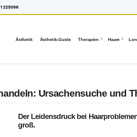
1 225096
Ästhetik
Ästhetik-Guide
Therapien
Haare
Lon
ehandeln: Ursachensuche und T
Der Leidensdruck bei Haarproblemen
groß.