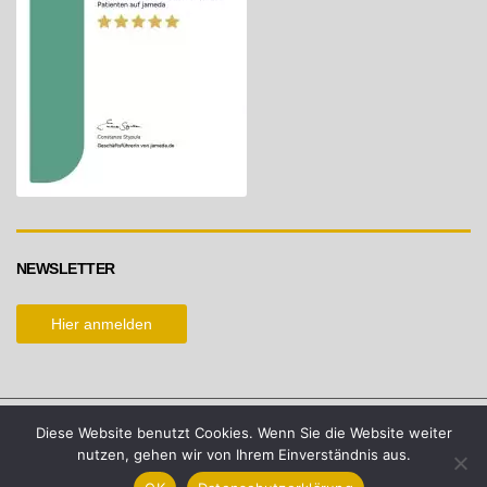
NEWSLETTER
Hier anmelden
Diese Website benutzt Cookies. Wenn Sie die Website weiter
Copyright by Ästhetik-Konzepte Marion Winter © 2026. All
nutzen, gehen wir von Ihrem Einverständnis aus.
Rights Reserved.
Impressum
|
Datenschutz